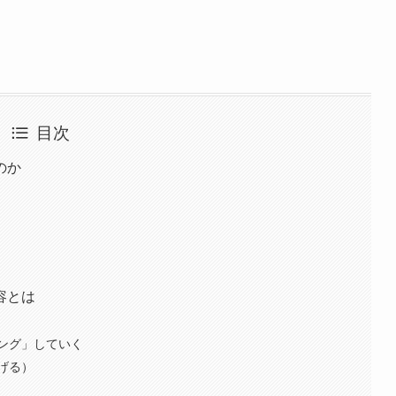
目次
のか
」
容とは
ング」していく
げる）