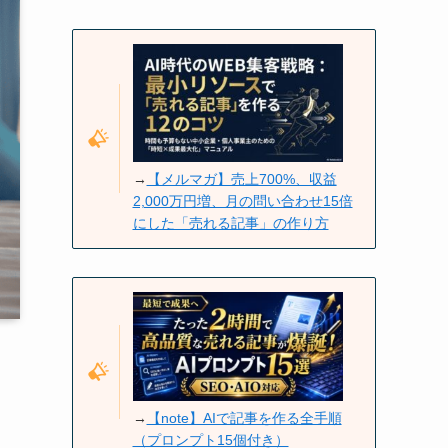
→
【メルマガ】売上700%、収益
2,000万円増、月の問い合わせ15倍
にした「売れる記事」の作り方
→
【note】AIで記事を作る全手順
（プロンプト15個付き）