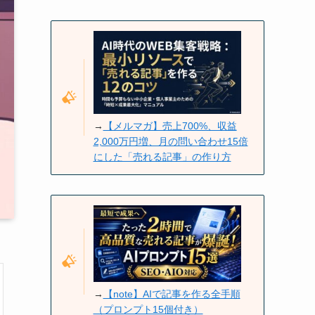
→
【メルマガ】売上700%、収益
2,000万円増、月の問い合わせ15倍
にした「売れる記事」の作り方
→
【note】AIで記事を作る全手順
（プロンプト15個付き）